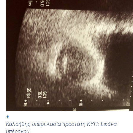
+
Καλοήθης υπερπλασία προστάτη ΚΥΠ: Εικόνα
υπέρηχου